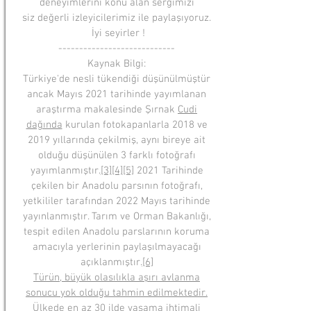
deneyimlerini konu alan sergimizi
siz değerli izleyicilerimiz ile paylaşıyoruz.
İyi seyirler !
--
--
--
--
--
------
--
--
--
--
--
--
Kaynak Bilgi:
Türkiye'de nesli tükendiği düşünülmüştür
ancak Mayıs 2021 tarihinde yayımlanan
araştırma makalesinde Şırnak
Cudi
dağında
kurulan fotokapanlarla 2018 ve
2019 yıllarında çekilmiş, aynı bireye ait
olduğu düşünülen 3 farklı fotoğrafı
yayımlanmıştır.
[3]
[4]
[5]
2021 Tarihinde
çekilen bir Anadolu parsının fotoğrafı,
yetkililer tarafından 2022 Mayıs tarihinde
yayınlanmıştır. Tarım ve Orman Bakanlığı,
tespit edilen Anadolu parslarının koruma
amacıyla yerlerinin paylaşılmayacağı
açıklanmıştır.
[6]
Türün, büyük olasılıkla aşırı avlanma
sonucu yok olduğu tahmin edilmektedir.
Ülkede en az 30 ilde yaşama ihtimali