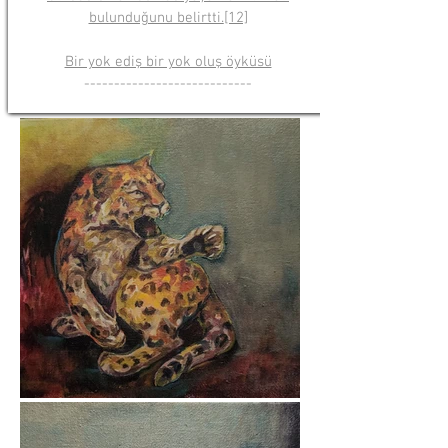
bulunduğunu belirtti.
[12]
Bir yok ediş bir yok oluş öyküsü
--
--
--
--
--
------
--
--
--
--
--
--