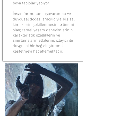
boya tablolar yapıyor.
İnsan formunun dışavurumcu ve
duygusal doğası aracılığıyla, kişisel
kimliklerin şekillenmesinde önemi
olan; temel yaşam deneyimlerinin,
karakteristik özelliklerin ve
sınırlamaların etkilerini, izleyici ile
duygusal bir bağ oluşturarak
keşfetmeyi hedeflemektedir.