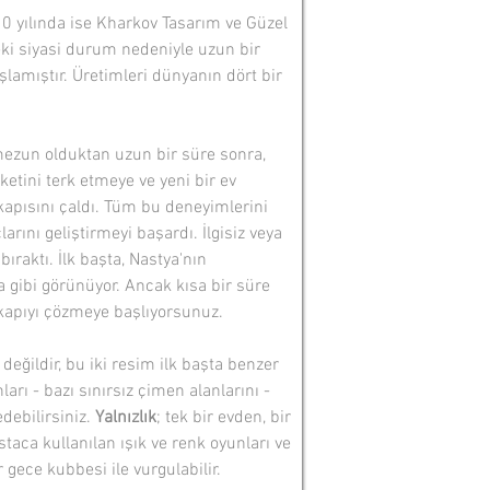
0 yılında ise Kharkov Tasarım ve Güzel
i siyasi durum nedeniyle uzun bir
lamıştır. Üretimleri dünyanın dört bir
ezun olduktan uzun bir süre sonra,
etini terk etmeye ve yeni bir ev
 kapısını çaldı. Tüm bu deneyimlerini
arını geliştirmeyi başardı. İlgisiz veya
ıraktı. İlk başta, Nastya'nın
a gibi görünüyor. Ancak kısa bir süre
r kapıyı çözmeye başlıyorsunuz.
 değildir, bu iki resim ilk başta benzer
arı - bazı sınırsız çimen alanlarını -
edebilirsiniz.
Yalnızlık
; tek bir evden, bir
aca kullanılan ışık ve renk oyunları ve
 gece kubbesi ile vurgulabilir.