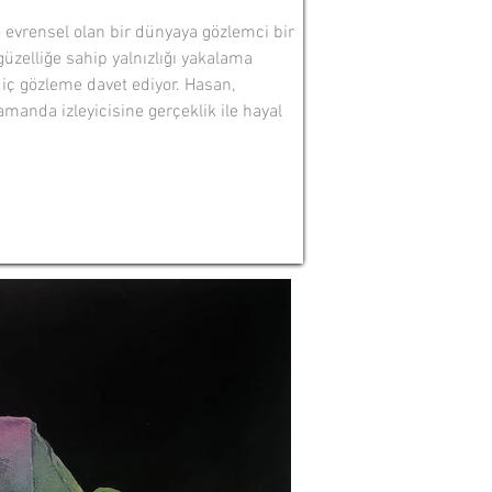
 evrensel olan bir dünyaya gözlemci bir
üzelliğe sahip yalnızlığı yakalama
 iç gözleme davet ediyor. Hasan,
manda izleyicisine gerçeklik ile hayal