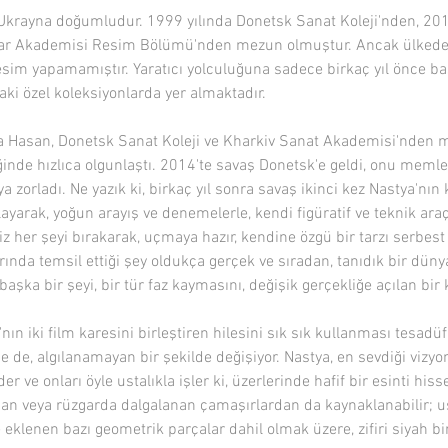
Ukrayna doğumludur. 1999 yılında Donetsk Sanat Koleji'nden, 201
ar Akademisi Resim Bölümü'nden mezun olmuştur. Ancak ülkedek
esim yapamamıştır. Yaratıcı yolculuğuna sadece birkaç yıl önce baş
aki özel koleksiyonlarda yer almaktadır.
a Hasan, Donetsk Sanat Koleji ve Kharkiv Sanat Akademisi'nden m
inde hızlıca olgunlaştı. 2014'te savaş Donetsk'e geldi, onu memlek
 zorladı. Ne yazık ki, birkaç yıl sonra savaş ikinci kez Nastya'nın
yarak, yoğun arayış ve denemelerle, kendi figüratif ve teknik araçl
z her şeyi bırakarak, uçmaya hazır, kendine özgü bir tarzı serbest b
rında temsil ettiği şey oldukça gerçek ve sıradan, tanıdık bir düny
başka bir şeyi, bir tür faz kaymasını, değişik gerçekliğe açılan bi
nın iki film karesini birleştiren hilesini sık sık kullanması tesadüf
 de, algılanamayan bir şekilde değişiyor. Nastya, en sevdiği vizyonl
r ve onları öyle ustalıkla işler ki, üzerlerinde hafif bir esinti hiss
an veya rüzgarda dalgalanan çamaşırlardan da kaynaklanabilir; ust
eklenen bazı geometrik parçalar dahil olmak üzere, zifiri siyah bir