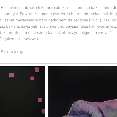
 Hasan'ın sanatı, şifreli kamera obskürası, hem içe bakışlı hem de
uk sunuyor. Edward Hopper'ın eserlerini hatırlatan melankolik bir g
i, sanat meraklılarını hem nadir hem de zenginleştirici şiirsel bir
siz bakış açısıyla yalnızca vizyonunu paylaşmakla kalmıyor, aynı za
daki muhteşem etkileşime tanıklık etme ayrıcalığını da veriyor."
Eleştirmeni - Newyork
l Karma Sergi