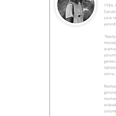
1984, 
Sanatl
süre r
yanınd
"Nasty
mesleğ
aramaya
yorumla
gereksi
tablola
sonra, 
Nastya'
görünse
resmede
arabad
üstüne 