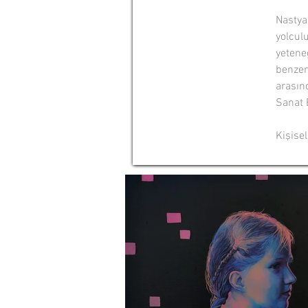
Nastya
yolcul
yeteneğ
benzer
arasın
Sanat 
Kişise