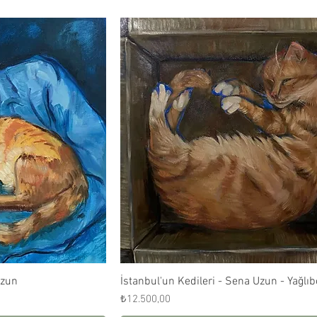
Uzun
ış
İstanbul'un Kedileri - Sena Uzun - Yağlıb
Hızlı Bakış
Fiyat
₺12.500,00