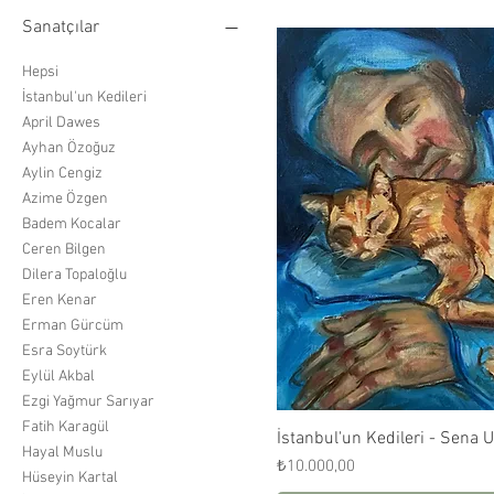
Sanatçılar
Hepsi
İstanbul'un Kedileri
April Dawes
Ayhan Özoğuz
Aylin Cengiz
Azime Özgen
Badem Kocalar
Ceren Bilgen
Dilera Topaloğlu
Eren Kenar
Erman Gürcüm
Esra Soytürk
Eylül Akbal
Ezgi Yağmur Sarıyar
Fatih Karagül
İstanbul'un Kedileri - Sena 
Hızlı Bak
Hayal Muslu
Fiyat
₺10.000,00
Hüseyin Kartal