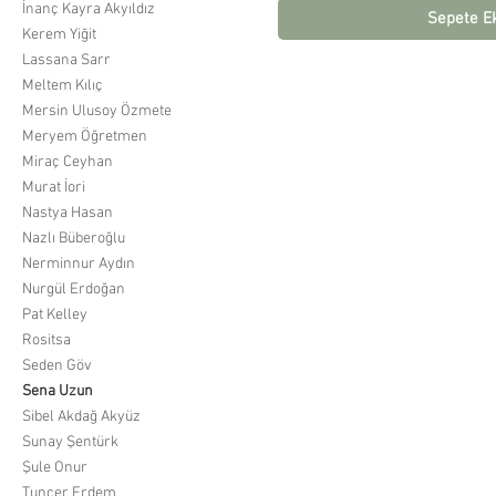
İnanç Kayra Akyıldız
Sepete E
Kerem Yiğit
Lassana Sarr
Meltem Kılıç
Mersin Ulusoy Özmete
Meryem Öğretmen
Miraç Ceyhan
Murat İori
Nastya Hasan
Nazlı Büberoğlu
Nerminnur Aydın
Nurgül Erdoğan
Pat Kelley
Rositsa
Seden Göv
Sena Uzun
Sibel Akdağ Akyüz
Sunay Şentürk
Şule Onur
Tuncer Erdem