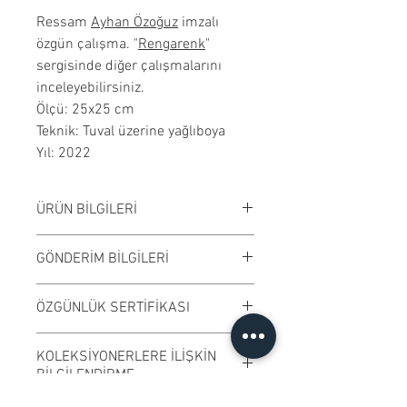
Ressam
Ayhan Özoğuz
imzalı
özgün çalışma. "
Rengarenk
"
sergisinde diğer çalışmalarını
inceleyebilirsiniz.
Ölçü: 25x25 cm
Teknik: Tuval üzerine yağlıboya
Yıl: 2022
ÜRÜN BİLGİLERİ
Tuval üzerine yağlıboya
GÖNDERİM BİLGİLERİ
çalışılmıştır.
Çerçeveli satılmaktadır. Çalışma
Çalışmalar Kadıköy adresimizden
ÖZGÜNLÜK SERTİFİKASI
rengi digital ortamda değişiklik
ve randevu ile elden teslim edilir.
gösterebilir.
Ödeme işleminden önce randevu
Ressamın imzaladığı "Özgünlük
KOLEKSİYONERLERE İLİŞKİN
bilgisi alabilirsiniz.
Sertifikası" ile gönderilmektedir.
BİLGİLENDİRME
Kargo ile gönderime uygundur.