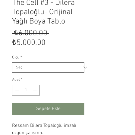
The Cell #3 - Dilera
Topaloğlu- Orijinal
Yağlı Boya Tablo
Normal
 ₺6.000,00 
İndirimli
Fiyat
₺5.000,00
Fiyat
Ölçü
*
Adet
*
Sepete Ekle
Ressam Dilera Topaloğlu imzalı
özgün çalışma: