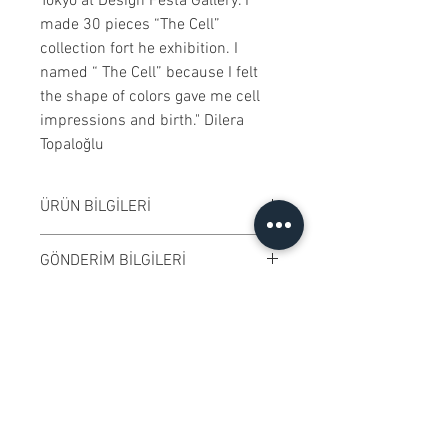
Tokyo at Design Festa Gallery. I
made 30 pieces “The Cell”
collection fort he exhibition. I
named “ The Cell” because I felt
the shape of colors gave me cell
impressions and birth." Dilera
Topaloğlu
ÜRÜN BİLGİLERİ
Tuval üzerine yağlıboya
GÖNDERİM BİLGİLERİ
çalışılmıştır. Çerçevesiz,
paspartulu satılmaktadır. Çalışma
Çalışmalar Kadıköy adresimizden
ÖZGÜNLÜK SERTİFİKASI
rengi digital ortamda değişiklik
ve randevu ile elden teslim edilir.
gösterebilir.
Ödeme işleminden önce randevu
Ressamın imzaladığı "Özgünlük
KOLEKSİYONERLERE İLİŞKİN
alarak eseri Kadıköy adresimizde
Sertifikası" ile gönderilmektedir.
BİLGİLENDİRME
yakından inceleyebilirsiniz. Kargo
ile gönderime uygundur.
​Sanatçılarımız özgün ve imzalı
KDV Bilgisi