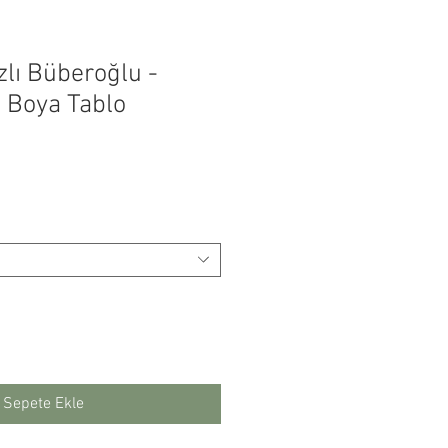
zlı Büberoğlu -
lı Boya Tablo
Fiyat
Sepete Ekle