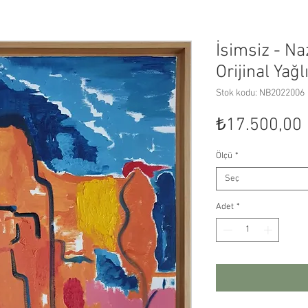
İsimsiz - Na
Orijinal Yağ
Stok kodu: NB2022006
₺17.500,00
Ölçü
*
Seç
Adet
*