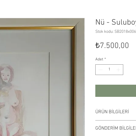
Nü - Sulubo
Stok kodu: SB2018x006
Fi
₺7.500,00
Adet
*
ÜRÜN BİLGİLERİ
A4 200 gr suluboya 
GÖNDERİM BİLGİLE