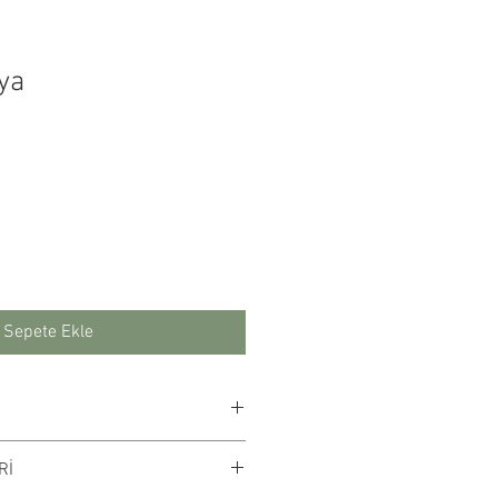
ya
yat
Sepete Ekle
kağıdına çalışılmıştır.
Rİ