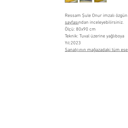
Ressam Şule Onur imzalı özgün 
sayfası
ndan inceleyebilirsiniz.
Ölçü: 80x90 cm
Teknik: Tuval üzerine yağlıboya
Yıl:2023
Sanatçının mağazadaki tüm eser
Hakkımızda
İptal ve İade Koşulları