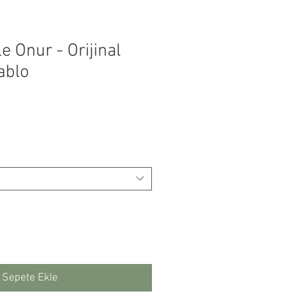
le Onur - Orijinal
ablo
Fiyat
Sepete Ekle