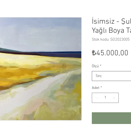
İsimsiz - Şu
Yağlı Boya T
Stok kodu: SO2023005
₺45.000,00
Ölçü
*
Seç
Adet
*