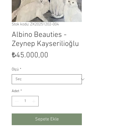
Stok kodu: ZK20251202-004
Albino Beauties -
Zeynep Kayserilioğlu
Fiyat
₺45.000,00
Ölçü
*
Adet
*
Sepete Ekle