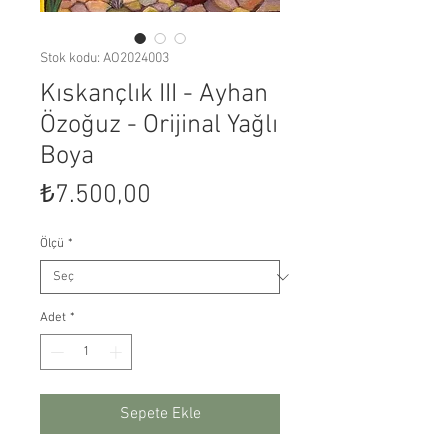
Stok kodu: AO2024003
Kıskançlık III - Ayhan
Özoğuz - Orijinal Yağlı
Boya
Fiyat
₺7.500,00
Ölçü
*
Adet
*
Sepete Ekle