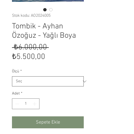
Stok kodu: AO2024005
Tombik - Ayhan
Özoğuz - Yağlı Boya
Normal
 ₺6.000,00 
İndirimli
Fiyat
₺5.500,00
Fiyat
Ölçü
*
Adet
*
Sepete Ekle