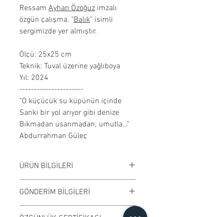
Ressam
Ayhan Özoğuz
imzalı
özgün çalışma. "
Balık
" isimli
sergimizde yer almıştır.
Ölçü: 25x25 cm
Teknik: Tuval üzerine yağlıboya
Yıl: 2024
----------------------
"O küçücük su küpünün içinde
Sanki bir yol arıyor gibi denize
Bıkmadan usanmadan; umutla…"
Abdurrahman Güleç
ÜRÜN BİLGİLERİ
Tuval üzerine yağlıboya
GÖNDERİM BİLGİLERİ
çalışılmıştır. Çerçevesiz
satılmaktadır. Çalışma rengi digital
Çalışmalar Kadıköy adresimizden