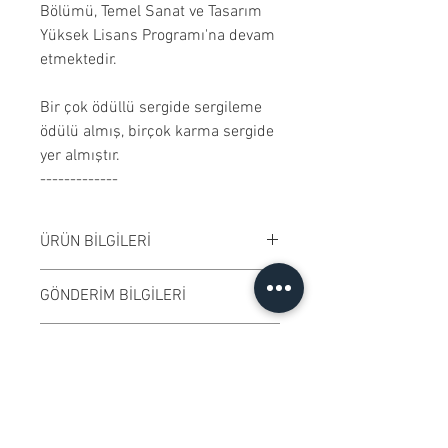
Bölümü, Temel Sanat ve Tasarım
Yüksek Lisans Programı'na devam
etmektedir.
Bir çok ödüllü sergide sergileme
ödülü almış, birçok karma sergide
yer almıştır.
-------------
ÜRÜN BİLGİLERİ
Kağıt üzerine mürekkepli kalem ile
GÖNDERİM BİLGİLERİ
desen çalışılmıştır. Çerçeveli
satılmaktadır. Çalışma rengi digital
Çalışma İstanbul'dan
ÖZGÜNLÜK SERTİFİKASI
ortamda değişiklik gösterebilir.
gönderilecektir.
Ressamın imzaladığı "Özgünlük
KOLEKSİYONERLERE İLİŞKİN
Sertifikası" ile gönderilmektedir.
BİLGİLENDİRME