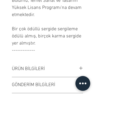
Bölümü, Temel Sanat ve Tasarım
Yüksek Lisans Programı'na devam
etmektedir.
Bir çok ödüllü sergide sergileme
ödülü almış, birçok karma sergide
yer almıştır.
-------------
ÜRÜN BİLGİLERİ
Kağıt üzerine mürekkepli kalem ile
GÖNDERİM BİLGİLERİ
desen çalışılmıştır. Çerçeveli
satılmaktadır. Çalışma rengi digital
Çalışma İstanbul'dan
ÖZGÜNLÜK SERTİFİKASI
ortamda değişiklik gösterebilir.
gönderilecektir.
Ressamın imzaladığı "Özgünlük
KOLEKSİYONERLERE İLİŞKİN
Sertifikası" ile gönderilmektedir.
BİLGİLENDİRME