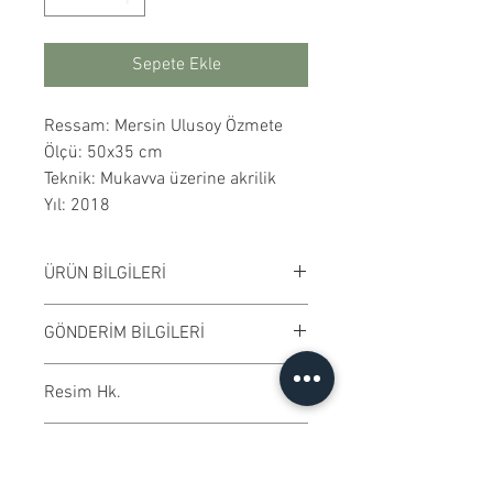
Sepete Ekle
Ressam: Mersin Ulusoy Özmete
Ölçü: 50x35 cm
Teknik: Mukavva üzerine akrilik
Yıl: 2018
ÜRÜN BİLGİLERİ
Mukavva üzerine akrilik
GÖNDERİM BİLGİLERİ
çalışılmıştır. Çalışma rengi digital
ortamda değişiklik gösterebilir.
Çalışmalar Kadıköy adresimizden
Resim Hk.
Çerçevesizdir.
ve randevu ile elden teslim edilir.
Ödeme işleminden önce randevu
Spatula ile çalışılmıştır.
KOLEKSİYONERLERE İLİŞKİN
bilgisi alabilirsiniz.
BİLGİLENDİRME
Kargo ile gönderime uygundur.