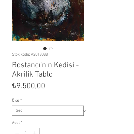
Stok kodu: A2018088
Bostancı'nın Kedisi -
Akrilik Tablo
Fiyat
₺9.500,00
Ölçü
*
Adet
*