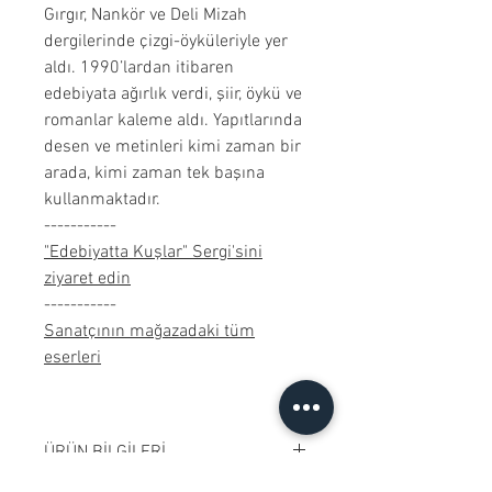
Gırgır, Nankör ve Deli Mizah
dergilerinde çizgi-öyküleriyle yer
aldı. 1990’lardan itibaren
edebiyata ağırlık verdi, şiir, öykü ve
romanlar kaleme aldı. Yapıtlarında
desen ve metinleri kimi zaman bir
arada, kimi zaman tek başına
kullanmaktadır.
-----------
"Edebiyatta Kuşlar" Sergi'sini
ziyaret edin
-----------
Sanatçının mağazadaki tüm
eserleri
ÜRÜN BİLGİLERİ