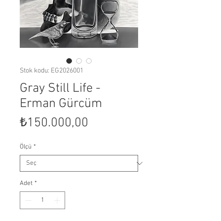
Stok kodu: EG2026001
Gray Still Life -
Erman Gürcüm
Fiyat
₺150.000,00
Ölçü
*
Adet
*