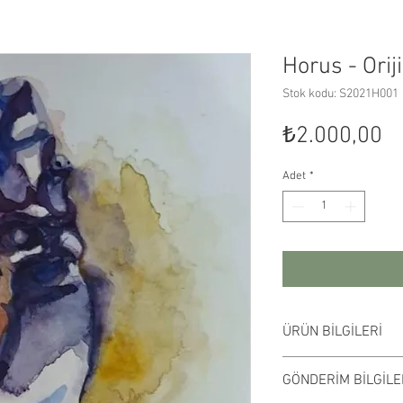
Horus - Orij
Stok kodu: S2021H001
Fi
₺2.000,00
Adet
*
ÜRÜN BİLGİLERİ
Çerçevesiz satılmakt
GÖNDERİM BİLGİLE
ortamda farklılık gös