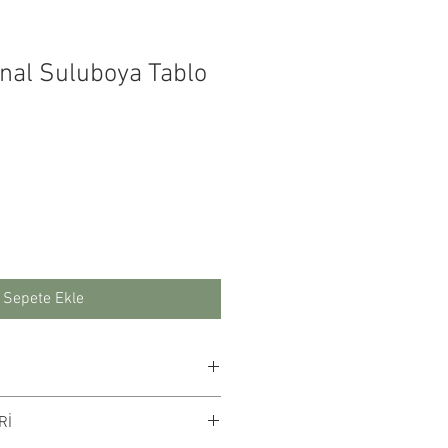
inal Suluboya Tablo
yat
Sepete Ekle
adır. Çalışma rengi digital
Rİ
terebilir.