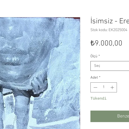
İsimsiz - Er
Stok kodu: EK2025004
Fi
₺9.000,00
Ölçü
*
Seç
Adet
*
Tükendi
Benzer