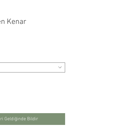
en Kenar
yat
i Geldiğinde Bildir