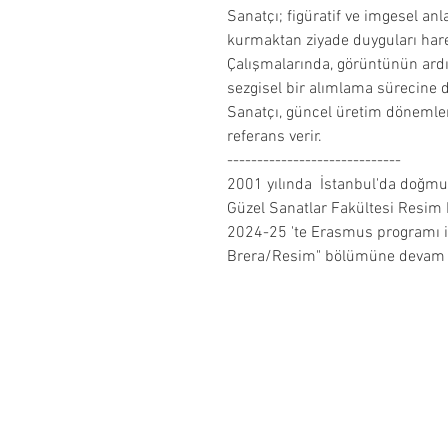
Sanatçı; figüratif ve imgesel anl
kurmaktan ziyade duyguları hare
Çalışmalarında, görüntünün ardın
sezgisel bir alımlama sürecine 
Sanatçı, güncel üretim dönemler
referans verir.
-----------------------------
2001 yılında İstanbul'da doğmu
Güzel Sanatlar Fakültesi Resim
2024-25 'te Erasmus programı il
Brera/Resim" bölümüne devam 
Hakkımızda
İptal ve İade Koşulları
Satış Sözleşmeleri