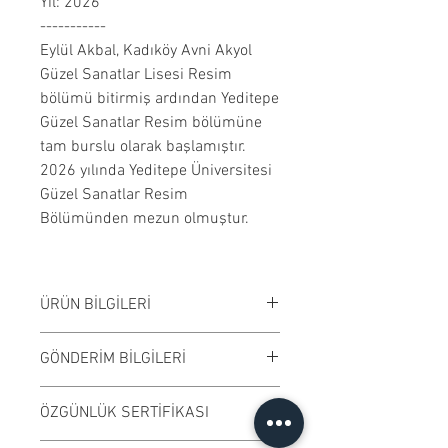
Yıl: 2026
-----------
Eylül Akbal, Kadıköy Avni Akyol
Güzel Sanatlar Lisesi Resim
bölümü bitirmiş ardından Yeditepe
Güzel Sanatlar Resim bölümüne
tam burslu olarak başlamıştır.
2026 yılında Yeditepe Üniversitesi
Güzel Sanatlar Resim
Bölümünden mezun olmuştur.
ÜRÜN BİLGİLERİ
Tuval üzerine yağlıboya yapılmıştır.
GÖNDERİM BİLGİLERİ
Çerçevesiz satılmaktadır. Çalışma
rengi digital ortamda değişiklik
Çalışmalar Kadıköy adresimizden
ÖZGÜNLÜK SERTİFİKASI
gösterebilir.
ve randevu ile elden teslim edilir.
Ödeme işleminden önce randevu