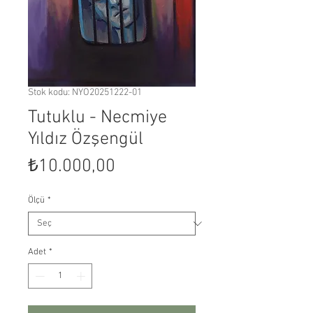
Stok kodu: NYO20251222-01
Tutuklu - Necmiye
Yıldız Özşengül
Fiyat
₺10.000,00
Ölçü
*
Adet
*