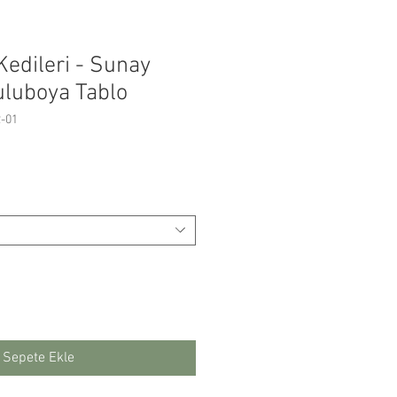
Kedileri - Sunay
uluboya Tablo
2-01
yat
Sepete Ekle