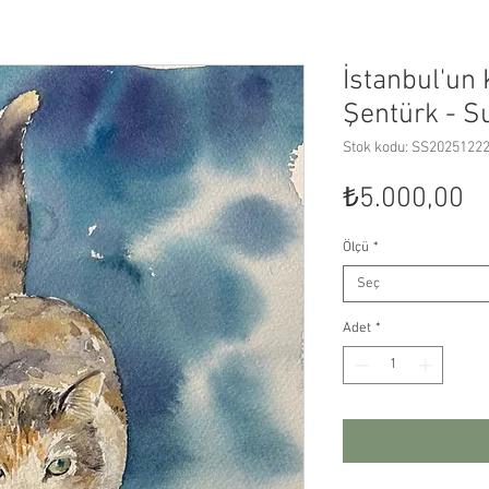
İstanbul'un 
Şentürk - S
Stok kodu: SS2025122
Fi
₺5.000,00
Ölçü
*
Seç
Adet
*