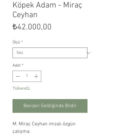
Köpek Adam - Miraç
Ceyhan
Fiyat
₺42.000,00
Ölçü
*
Adet
*
Tükendi
Benzeri Geldiğinde Bildir
M. Miraç Ceyhan imzalı özgün
çalışma.