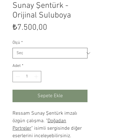
Sunay Şentürk -
Orijinal Suluboya
Fiyat
₺7.500,00
Ölçü
*
Adet
*
Sepete Ekle
Ressam Sunay Şentürk imzalı
özgün çalışma. "
Doğadan
Portreler
" isimli sergisinde diğer
eserlerini inceleyebilirsiniz.