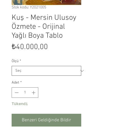
Stok kodu: Y2021005
Kuş - Mersin Ulusoy
Özmete - Orijinal
Yağlı Boya Tablo
Fiyat
₺40.000,00
Ölçü
*
Adet
*
Tükendi
Benzeri Geldiğinde Bildir