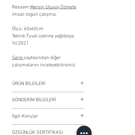
Ressam
Mersin Ulusoy Özmete
imzalı özgün çalışma:
Ölçü: 60x60cm
Teknik:Tuval üzerine yağlıboya
Yıl:2021
Sergi
sayfasından diğer
çalışmalarını inceleyebilirsiniz.
ÜRÜN BİLGİLERİ
Tuval üzerine yağlıboya
GÖNDERİM BİLGİLERİ
çalışılmıştır. Çerçevesiz
satılmaktadır. Çalışma rengi digital
Çalışmalar Kadıköy adresimizden
İlgili Konular
ortamda değişiklik gösterebilir.
ve randevu ile elden teslim edilir.
Ödeme işleminden önce randevu
#tablo #dekorasyon #modern
ÖZGÜNLÜK SERTİFİKASI
alarak eseri Kadıköy adresimizde