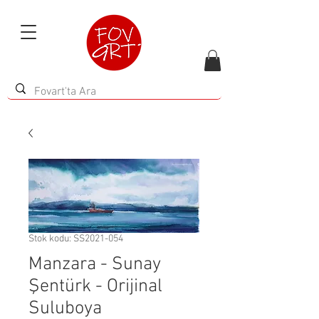
Stok kodu: SS2021-054
Manzara - Sunay
Şentürk - Orijinal
Suluboya