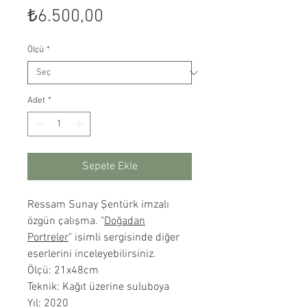
Fiyat
₺6.500,00
Ölçü
*
Adet
*
Sepete Ekle
Ressam Sunay Şentürk imzalı
özgün çalışma. "
Doğadan
Portreler
" isimli sergisinde diğer
eserlerini inceleyebilirsiniz.
Ölçü: 21x48cm
Teknik: Kağıt üzerine suluboya
Yıl: 2020