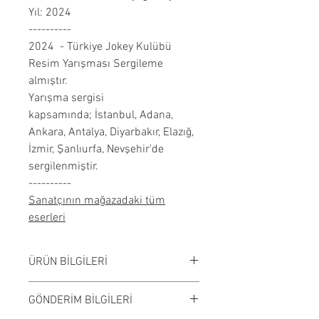
Yıl: 2024
----------
2024 - Türkiye Jokey Kulübü
Resim Yarışması Sergileme
almıştır.
Yarışma sergisi
kapsamında; İstanbul, Adana,
Ankara, Antalya, Diyarbakır, Elazığ,
İzmir, Şanlıurfa, Nevşehir'de
sergilenmiştir.
----------
Sanatçının mağazadaki tüm
eserleri
ÜRÜN BİLGİLERİ
Tuval üzerine akrilik çalışılmıştır.
GÖNDERİM BİLGİLERİ
Çerçevesiz satılmaktadır. Çalışma