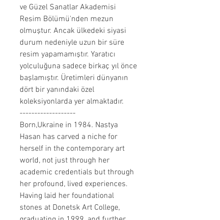
ve Güzel Sanatlar Akademisi
Resim Bölümü'nden mezun
olmuştur. Ancak ülkedeki siyasi
durum nedeniyle uzun bir süre
resim yapamamıştır. Yaratıcı
yolculuğuna sadece birkaç yıl önce
başlamıştır. Üretimleri dünyanın
dört bir yanındaki özel
koleksiyonlarda yer almaktadır.
-------------------
Born,Ukraine in 1984. Nastya
Hasan has carved a niche for
herself in the contemporary art
world, not just through her
academic credentials but through
her profound, lived experiences.
Having laid her foundational
stones at Donetsk Art College,
graduating in 1999, and further