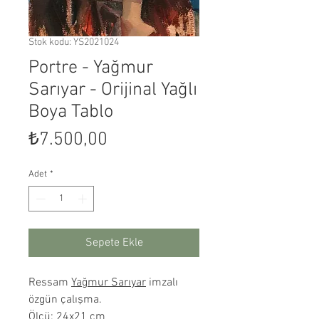
Stok kodu: YS2021024
Portre - Yağmur
Sarıyar - Orijinal Yağlı
Boya Tablo
Fiyat
₺7.500,00
Adet
*
Sepete Ekle
Ressam
Yağmur Sarıyar
imzalı
özgün çalışma.
Ölçü: 24x21 cm