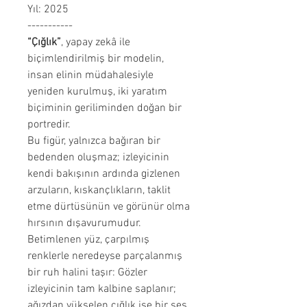
Yıl: 2025
-----------
“Çığlık”
, yapay zekâ ile
biçimlendirilmiş bir modelin,
insan elinin müdahalesiyle
yeniden kurulmuş, iki yaratım
biçiminin geriliminden doğan bir
portredir.
Bu figür, yalnızca bağıran bir
bedenden oluşmaz; izleyicinin
kendi bakışının ardında gizlenen
arzuların, kıskançlıkların, taklit
etme dürtüsünün ve görünür olma
hırsının dışavurumudur.
Betimlenen yüz, çarpılmış
renklerle neredeyse parçalanmış
bir ruh halini taşır: Gözler
izleyicinin tam kalbine saplanır;
ağızdan yükselen çığlık ise bir ses