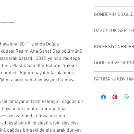
Tuval üzerine yağlıb
GÖNDERİM BİLGİLE
satılmaktadır. Çalı
---------
değişiklik gösterebil
Çalışmalar Kadıköy
ÖZGÜNLÜK SERTİF
elden teslim edili
randevu alarak ese
Ressamın imzaladığı
 hayatına, 2011 yılında Doğuş
KOLEKSİYONERLERE
inceleyebilirsiniz.
gönderilmektedir.
Fakültesi Resim Ana Sanat Dalı bölümünü
Kargo ile gönderime
kazanarak başladı. 2015 yılında Yeditepe
​Sanatçılarımız özgü
ÖDÜLLER VE SERG
stitüsü Plastik Sanatlar Bölümü Yüksek
severlerin beğenis
mamladı. Eğitim hayatında, alanında
belgesi imzalayarak
2025 - Uz Art Visio
FATURA ve KDV Ha
ğitim alarak sanat anlayışını bulmaya
​Satın alınan, sanat
2024 - Türkiye Jok
koleksiyon ürünleri
2’ncilik Ödülü
Satın almak istediği
teslim alındıktan 
2024 - Arkas Sanat 
KDV uygulaması, bi
zel olmayanın tezat estetiğini çağdaş bir
Ancak sanatçının iz
Karma Özel Koleksi
tercihinize göre deği
ı hayatın insanlara sunduğu haz,
arkasında teslim ed
2024 - Gallery 11.1
Kurumsal alımlarda
 ve aynı zamanda dünya malının
paylaşımlarına uyg
Koleksiyon Sergisi
tutarı ödeme aşama
doksal bir dil ile eleştirerek izleyiciye
mümkündür.
2024 - Trexit Salva
Bireysel alımlarda i
ini, çağdaş bir şekilde ele alarak dünyevi
​Ücret iadesi ancak
2024 - Galeri Bu X 