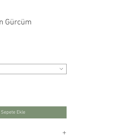
an Gürcüm
Fiyat
Sepete Ekle