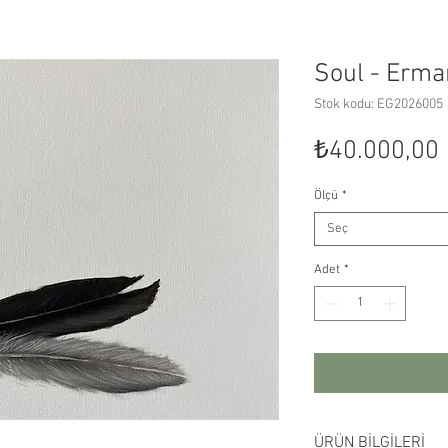
Soul - Erm
Stok kodu: EG2026005
₺40.000,00
Ölçü
*
Seç
Adet
*
ÜRÜN BİLGİLERİ