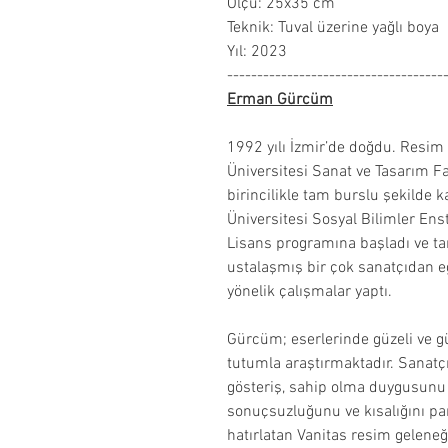
Ölçü: 25x35 cm
Teknik: Tuval üzerine yağlı boya
Yıl: 2023
------------------------------------
Erman Gürcüm
1992 yılı İzmir’de doğdu. Resim
Üniversitesi Sanat ve Tasarım 
birincilikle tam burslu şekilde 
Üniversitesi Sosyal Bilimler En
Lisans programına başladı ve ta
ustalaşmış bir çok sanatçıdan e
yönelik çalışmalar yaptı.
Gürcüm; eserlerinde güzeli ve gü
tutumla araştırmaktadır. Sanatç
gösteriş, sahip olma duygusunu
sonuçsuzluğunu ve kısalığını para
hatırlatan Vanitas resim geleneğ