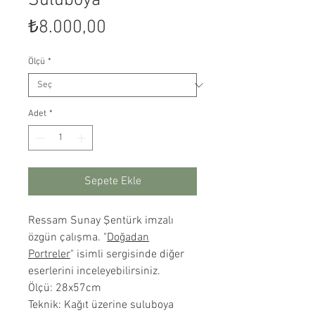
Suluboya
Fiyat
₺8.000,00
Ölçü
*
Adet
*
Sepete Ekle
Ressam Sunay Şentürk imzalı
özgün çalışma. "
Doğadan
Portreler
" isimli sergisinde diğer
eserlerini inceleyebilirsiniz.
Ölçü: 28x57cm
Teknik: Kağıt üzerine suluboya