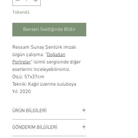
Tükendi
Benzeri Geldiğinde Bildir
Ressam Sunay Şentürk imzalı
özgün çalışma. "
Doğadan
Portreler
" isimli sergisinde diğer
eserlerini inceleyebilirsiniz.
Ölçü: 57x37cm
Teknik: Kağıt üzerine suluboya
Yıl: 2020
ÜRÜN BİLGİLERİ
Kağıt üzerine suluboya
GÖNDERİM BİLGİLERİ
çalışılmıştır. Çerçevesiz
satılmaktadır. Çalışma rengi digital