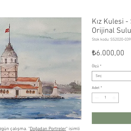
Kız Kulesi -
Orijinal Sul
Stok kodu: SS2020-039
Fi
₺6.000,00
Ölçü
*
Seç
Adet
*
gün çalışma. "
Doğadan Portreler
" isimli