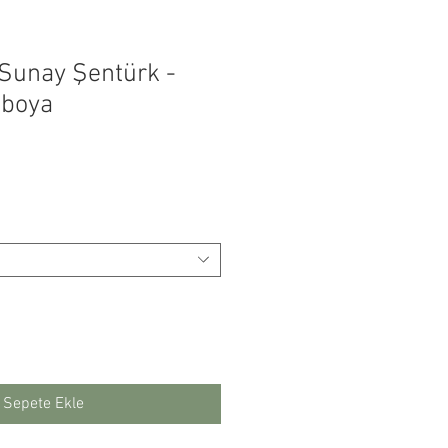
 Sunay Şentürk -
uboya
yat
Sepete Ekle