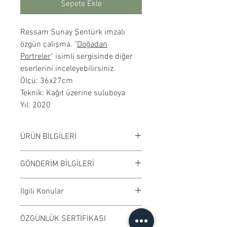
Sepete Ekle
Ressam Sunay Şentürk imzalı
özgün çalışma. "
Doğadan
Portreler
" isimli sergisinde diğer
eserlerini inceleyebilirsiniz.
Ölçü: 36x27cm
Teknik: Kağıt üzerine suluboya
Yıl: 2020
ÜRÜN BİLGİLERİ
Kağıt üzerine suluboya
GÖNDERİM BİLGİLERİ
çalışılmıştır. Çerçevesiz
satılmaktadır. Çalışma rengi digital
Çalışmalar Bostancı adresimizden
İlgili Konular
ortamda değişiklik gösterebilir.
ve randevu ile elden teslim edilir.
Ödeme işleminden önce randevu
#suluboya #tablo #dekorasyon
ÖZGÜNLÜK SERTİFİKASI
bilgisi alabilirsiniz.
#modern #sanat #eser #sanateseri