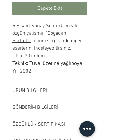
Sepete Ekle
Ressam Sunay Şentürk imzalı
özgün çalışma. "
Doğadan
Portreler
" isimli sergisinde diğer
eserlerini inceleyebilirsiniz.
Ölçü: 70x50cm
Teknik: Tuval üzerine yağlıboya
Yıl: 2002
ÜRÜN BİLGİLERİ
Tuval üzerine yağlıboya
GÖNDERİM BİLGİLERİ
çalışılmıştır. Çerçeveli
satılmaktadır. Çalışma rengi digital
Çalışmalar Bostancı adresimizden
ÖZGÜNLÜK SERTİFİKASI
ortamda değişiklik gösterebilir.
ve randevu ile elden teslim edilir.
Ödeme işleminden önce randevu
Ressamın imzaladığı "Özgünlük