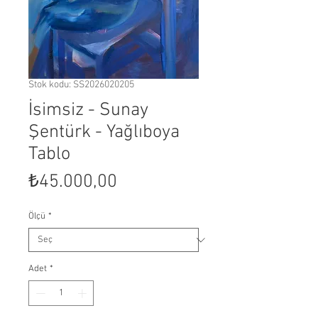
Stok kodu: SS2026020205
İsimsiz - Sunay
Şentürk - Yağlıboya
Tablo
Fiyat
₺45.000,00
Ölçü
*
Adet
*