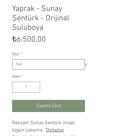
Yaprak - Sunay
Şentürk - Orijinal
Suluboya
Fiyat
₺6.500,00
Ölçü
*
Adet
*
Sepete Ekle
Ressam Sunay Şentürk imzalı
özgün çalışma. "
Doğadan