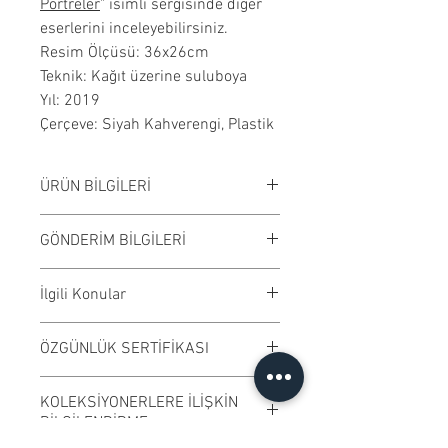
Portreler
" isimli sergisinde diğer
eserlerini inceleyebilirsiniz.
Resim Ölçüsü: 36x26cm
Teknik: Kağıt üzerine suluboya
Yıl: 2019
Çerçeve: Siyah Kahverengi, Plastik
ÜRÜN BİLGİLERİ
Kağıt üzerine suluboya
GÖNDERİM BİLGİLERİ
çalışılmıştır. Çerçeveli
satılmaktadır. Çalışma rengi digital
Çalışmalar Bostancı adresimizden
İlgili Konular
ortamda değişiklik gösterebilir.
ve randevu ile elden teslim edilir.
Ödeme işleminden önce randevu
#suluboya #tablo #dekorasyon
ÖZGÜNLÜK SERTİFİKASI
bilgisi alabilirsiniz.
#modern #sanat #eser #sanateseri
Kargo ile gönderime uygundur.
#gelenekselsanat #dizayn
Ressamın imzaladığı "Özgünlük
KOLEKSİYONERLERE İLİŞKİN
#tasarım #güzelsanatlar #design
Sertifikası" ile gönderilmektedir.
BİLGİLENDİRME
#art #canvas #decoration #art