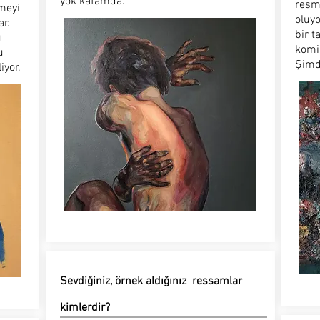
yok kafamda.
resmi
emeyi
oluy
r.
bir t
u
komi
u
Şimdi
iyor.
Sevdiğiniz, örnek aldığınız ressamlar
kimlerdir?