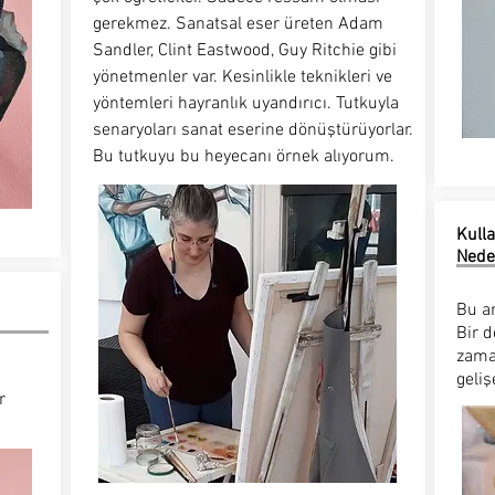
gerekmez. Sanatsal eser üreten Adam
Sandler, Clint Eastwood, Guy Ritchie gibi
yönetmenler var. Kesinlikle teknikleri ve
yöntemleri hayranlık uyandırıcı. Tutkuyla
senaryoları sanat eserine dönüştürüyorlar.
Bu tutkuyu bu heyecanı örnek alıyorum.
Kulla
Nede
Bu ar
Bir d
zaman
geliş
r