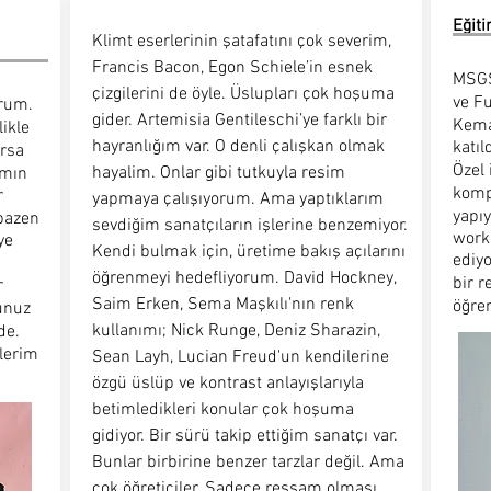
Eğiti
Klimt eserlerinin şatafatını çok severim,
Francis Bacon, Egon Schiele’in esnek
MSGS
çizgilerini de öyle. Üslupları çok hoşuma
ve Fu
orum.
gider. Artemisia Gentileschi’ye farklı bir
Kemal
ikle
hayranlığım var. O denli çalışkan olmak
katı
orsa
Özel 
hayalim. Onlar gibi tutkuyla resim
amın
komp
r
yapmaya çalışıyorum. Ama yaptıklarım
yapı
bazen
sevdiğim sanatçıların işlerine benzemiyor.
work
ye
Kendi bulmak için, üretime bakış açılarını
ediy
öğrenmeyi hedefliyorum. David Hockney,
bir 
r
Saim Erken, Sema Maşkılı'nın renk
öğre
unuz
kullanımı; Nick Runge, Deniz Sharazin,
de.
lerim
Sean Layh, Lucian Freud'un kendilerine
özgü üslüp ve kontrast anlayışlarıyla
betimledikleri konular çok hoşuma
gidiyor. Bir sürü takip ettiğim sanatçı var.
Bunlar birbirine benzer tarzlar değil. Ama
çok öğreticiler. Sadece ressam olması