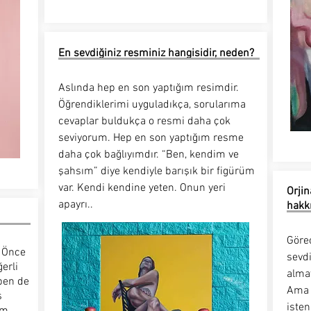
En sevdiğiniz resminiz hangisidir, neden?
Aslında hep en son yaptığım resimdir.
Öğrendiklerimi uyguladıkça, sorularıma
cevaplar buldukça o resmi daha çok
seviyorum. Hep en son yaptığım resme
daha çok bağlıyımdır. “Ben, kendim ve
şahsım” diye kendiyle barışık bir figürüm
var. Kendi kendine yeten. Onun yeri
Orjin
apayrı..
hakk
Görec
. Önce
sevd
erli
alma
ben de
Ama s
ş
iste
üm.