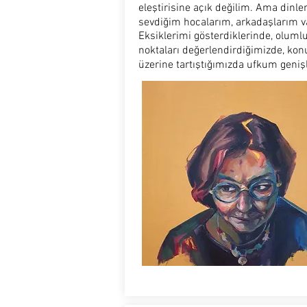
eleştirisine açık değilim. Ama dinl
sevdiğim hocalarım, arkadaşlarım va
Eksiklerimi gösterdiklerinde, oluml
noktaları değerlendirdiğimizde, kon
üzerine tartıştığımızda ufkum genişl