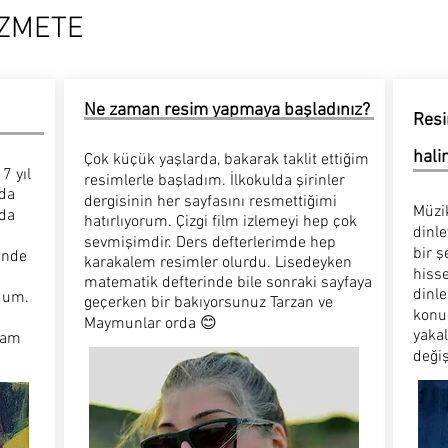
ÖZMETE
Ne zaman resim yapmaya başladınız?
Resi
hali
Çok küçük yaşlarda, bakarak taklit ettiğim
7 yıl
resimlerle başladım. İlkokulda şirinler
ada
dergisinin her sayfasını resmettiğimi
Müzik
nda
hatırlıyorum. Çizgi film izlemeyi hep çok
dinl
sevmişimdir. Ders defterlerimde hep
bir ş
inde
karakalem resimler olurdu. Lisedeyken
hiss
matematik defterinde bile sonraki sayfaya
dinl
rdum.
geçerken bir bakıyorsunuz Tarzan ve
konuş
Maymunlar orda 😊
yakal
vam
değiş