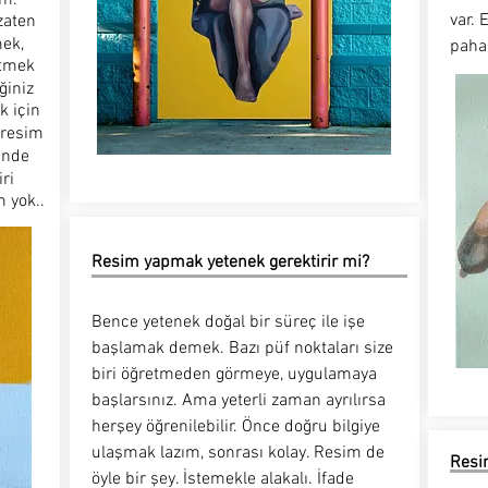
var. 
zaten
mek,
paha
etmek
ğiniz
 için
a resim
çinde
iri
m yok..
Resim yapmak yetenek gerektirir mi?
Bence yetenek doğal bir süreç ile işe
başlamak demek. Bazı püf noktaları size
biri öğretmeden görmeye, uygulamaya
başlarsınız. Ama yeterli zaman ayrılırsa
herşey öğrenilebilir. Önce doğru bilgiye
ulaşmak lazım, sonrası kolay. Resim de
Resim
öyle bir şey. İstemekle alakalı. İfade