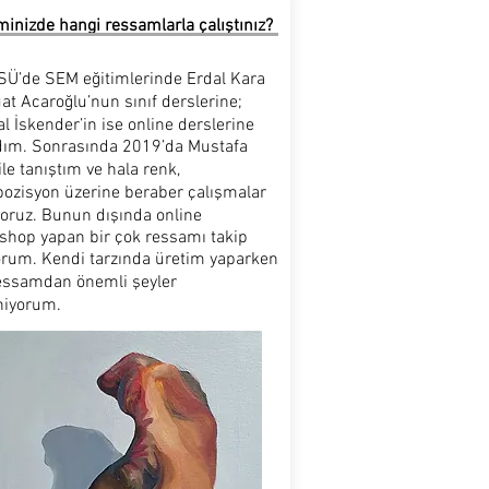
minizde hangi ressamlarla çalıştınız?
Ü’de SEM eğitimlerinde Erdal Kara
at Acaroğlu’nun sınıf derslerine;
 İskender’in ise online derslerine
ldım. Sonrasında 2019’da Mustafa
ile tanıştım ve hala renk,
ozisyon üzerine beraber çalışmalar
yoruz. Bunun dışında online
shop yapan bir çok ressamı takip
orum. Kendi tarzında üretim yaparken
ressamdan önemli şeyler
niyorum.