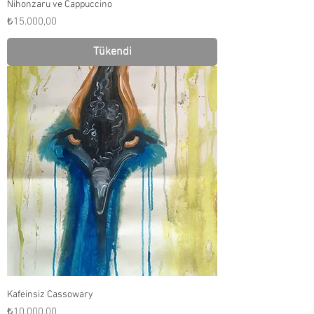
Nihonzaru ve Cappuccino
Fiyat
₺15.000,00
Tükendi
Kafeinsiz Cassowary
Fiyat
₺10.000,00