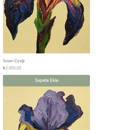
Süsen Çiçeği
Fiyat
₺2.000,00
Sepete Ekle