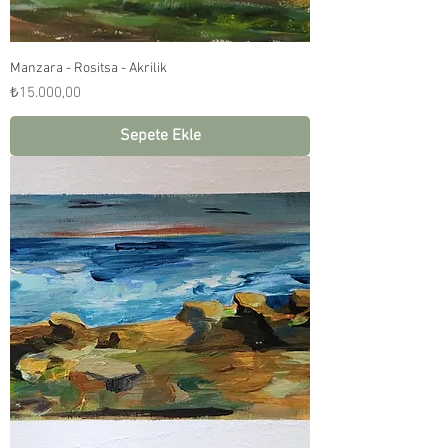
Manzara - Rositsa - Akrilik
Fiyat
₺15.000,00
Sepete Ekle