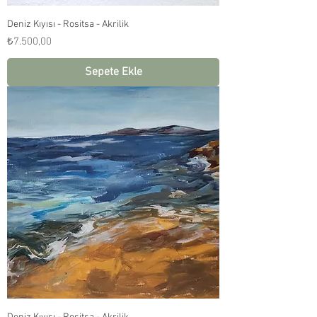
Deniz Kıyısı - Rositsa - Akrilik
Fiyat
₺7.500,00
Sepete Ekle