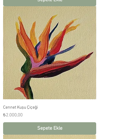
Sepete Ekle
Cennet Kuşu Çiçeği
Fiyat
₺2.000,00
Sepete Ekle