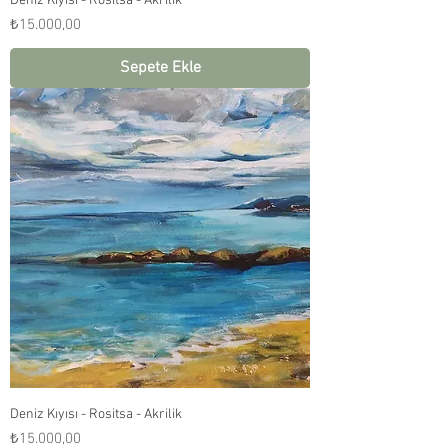
Deniz Kıyısı - Rositsa - Akrilik
Fiyat
₺15.000,00
Sepete Ekle
Deniz Kıyısı - Rositsa - Akrilik
Fiyat
₺15.000,00