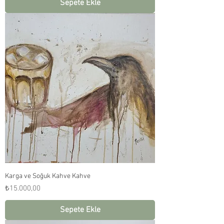
Sepete Ekle
Karga ve Soğuk Kahve Kahve
Fiyat
₺15.000,00
Sepete Ekle