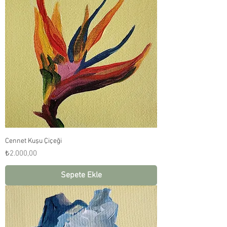
Cennet Kuşu Çiçeği
Fiyat
₺2.000,00
Sepete Ekle