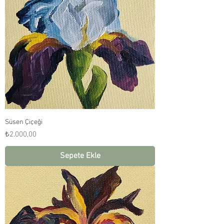
Süsen Çiçeği
Fiyat
₺2.000,00
Sepete Ekle