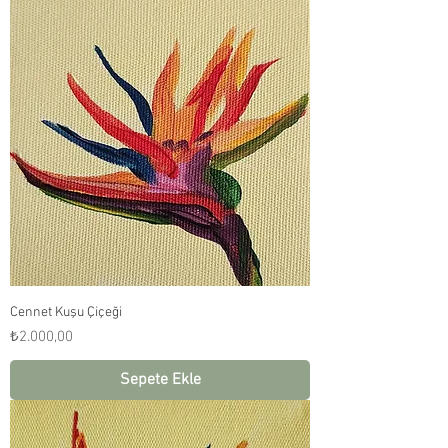
Cennet Kuşu Çiçeği
Fiyat
₺2.000,00
Sepete Ekle