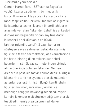
Türk müze yöneticisidir.
Osman Hamdi Bey,  1887 yılında Sayda'da 
yaptığı kazılarda görkemli bir mezarlık 
bulur. Bu mezarlıkta yapılan kazılarda 22 kral 
lahdi tespit edilir. Görkemli lahitler Asir gemisi 
ile İstanbul’a taşınır. Taşınan önemli lahitlerin 
arasında yer alan “İskender Lahdi” ise arkeoloji 
dünyasının başyapıtlarından sayılmaktadır. 
İskender Lahdi, dünyanın en büyük 
lahitlerindendir. Lahdi’n 2 uzun kenarını 
süsleyen savaş sahneleri ustalıkla işlenmiş 
figürlerle tasvir edilmektedir, kısa kenarlarında 
ise barış içinde gidilen avların sahneleri 
betimlenmiştir. Savaş sahnelerinden birinde 
atının üzerinde bulunan İskender Nemea 
Aslanı’nın postu ile tasvir edilmektedir. Alınlığın 
köşelerine lahit koruyucusu olarak kullanılan 
aslanlar yerleştirilmiştir. Bu görkemli lahdin 
figürlerinin; mor, sarı, mavi, kırmızı ve 
menekşe rengiyle boyandığı tespit edilmiştir. 
Lahdin, İskender’e ait olup olmadığı tam olarak 
tespit edilmemiş olsa da onun adıyla ve 