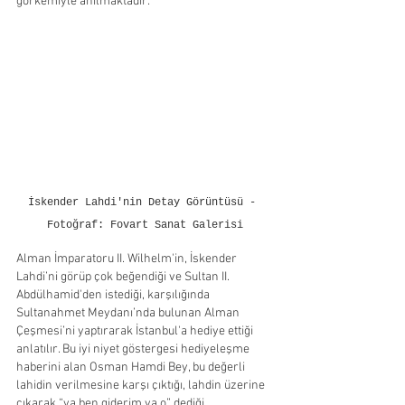
görkemiyle anılmaktadır.
İskender Lahdi'nin Detay Görüntüsü - 
Fotoğraf: Fovart Sanat Galerisi
Alman İmparatoru II. Wilhelm'in, İskender 
Lahdi’ni görüp çok beğendiği ve Sultan II. 
Abdülhamid'den istediği, karşılığında 
Sultanahmet Meydanı’nda bulunan Alman 
Çeşmesi’ni yaptırarak İstanbul'a hediye ettiği 
anlatılır. Bu iyi niyet göstergesi hediyeleşme 
haberini alan Osman Hamdi Bey, bu değerli 
lahidin verilmesine karşı çıktığı, lahdin üzerine 
çıkarak “ya ben giderim ya o” dediği 