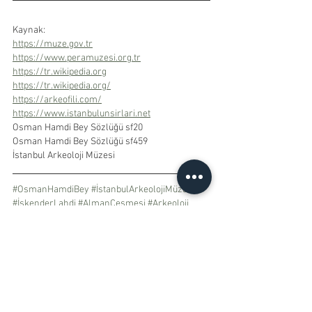
Kaynak:
https://muze.gov.tr
https://www.peramuzesi.org.tr
https://tr.wikipedia.org
https://tr.wikipedia.org/
https://arkeofili.com/
https://www.istanbulunsirlari.net
Osman Hamdi Bey Sözlüğü sf20
Osman Hamdi Bey Sözlüğü sf459
İstanbul Arkeoloji Müzesi
#OsmanHamdiBey
#İstanbulArkeolojiMüzesi
#İskenderLahdi
#AlmanÇeşmesi
#Arkeoloji
#İlkTürkArkeolog
#TürkiyedeArkeoloji
#ArkeolojiveSanat
#SultanII
.Abdülhamid 
#AlmanİmparatorII
.Wilhelm 
#NemeaAslanı
#Herakles
Genel Kültür