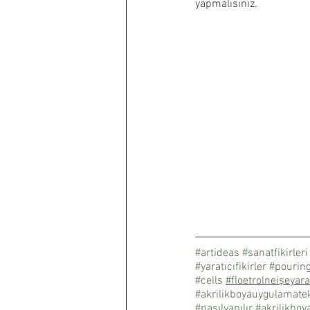
yapmalısınız.
#artideas
#sanatfikirleri
#yaratıcıfikirler
#pouri
#cells
#floetrolneişeyara
#akrilikboyauygulamatek
#nasılyapılır
#akrilikbo