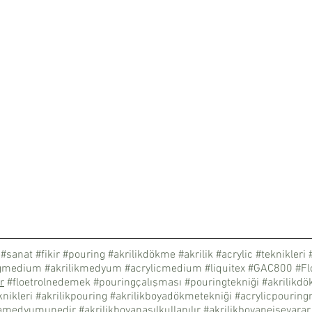
#sanat
#fikir
#pouring
#akrilikdökme
#akrilik
#acrylic
#teknikleri
ngmedium
#akrilikmedyum
#acrylicmedium
#liquitex
#GAC800
#Fl
r
#floetrolnedemek
#pouringçalışması
#pouringtekniği
#akrilikdö
nikleri
#akrilikpouring
#akrilikboyadökmetekniği
#acrylicpouringn
yamedyumunedir
#akrilikboyanasılkullanılır
#akrilikboyaneişeyarar