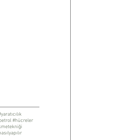
#yaratıcılık
oetrol
#hücreler
kmetekniği
asılyapılır