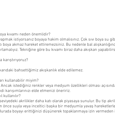
boya kıvamı neden önemlidir?
yapmak istiyorsanız boyaya hakim olmalısınız. Çok sıvı boya su gibi
 katı boya akmaz hareket ettiremezsiniz. Bu nedenle bal alışkanlığın
ırlamalıyız. Tekniğine göre bu kıvamı biraz daha akışkan yapabilirsi
a karıştırıyoruz?
rıdaki bahsettiğimiz akışkanlık elde edilemez. 
arı kullanabilir miyim?
z. Ancak istediğiniz renkler veya medyum özellikleri olması açısında
i karışımlarınızı elde etmenizi öneririz. 
l kullanılır?
seviyedeki akrilikler daha katı olarak piyasaya sunulur. Bu tip akril
önce suyla veya inceltici başka bir medyumla yavaş hareketlerle 
. Burada boyayı erittiğinizi düşünerek topaklanmaya izin vermeden 