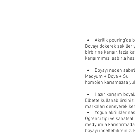
Akrilik pouring'de 
Boyayı dökerek şekiller 
birbirine karışır, fazla
karışımımızı sabırla haz
Boyayı neden sabırl
Medyum + Boya + Su
homojen karışmazsa yuka
Hazır karışım boyal
Elbette kullanabilirsini
markaları deneyerek kend
Yoğun akrilikler nası
Öğrenci tipi ve sanatsal 
medyumla karıştırmadan 
boyayı inceltebilirsiniz