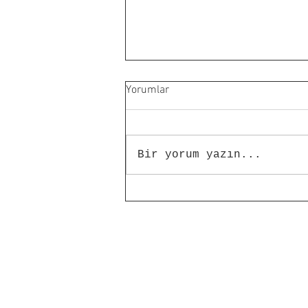
Yorumlar
Bir yorum yazın...
Akrilik Boya mı? Yağlı Boya mı?
Avantaj ve Dezavantajları
Nelerdir?
Hakkımızda
İptal ve İade Koşulları
Satış Sözleşmeleri