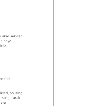
 akar şekiller 
da boya 
niz. 
n farklı 
ikleri, pouring 
karıştırarak 
işlem 