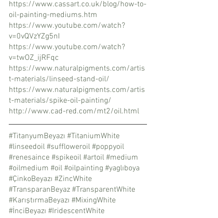
https://www.cassart.co.uk/blog/how-to-
oil-painting-mediums.htm
https://www.youtube.com/watch?
v=0vQVzYZg5nI
https://www.youtube.com/watch?
v=twOZ_ijRFqc
https://www.naturalpigments.com/artis
t-materials/linseed-stand-oil/
https://www.naturalpigments.com/artis
t-materials/spike-oil-painting/
http://www.cad-red.com/mt2/oil.html
#TitanyumBeyazı
#TitaniumWhite
#linseedoil
#suffloweroil
#poppyoil
#renesaince
#spikeoil
#artoil
#medium
#oilmedium
#oil
#oilpainting
#yaglıboya
#ÇinkoBeyazı
#ZincWhite
#TransparanBeyaz
#TransparentWhite
#KarıştırmaBeyazı
#MixingWhite
#İnciBeyazı
#IridescentWhite