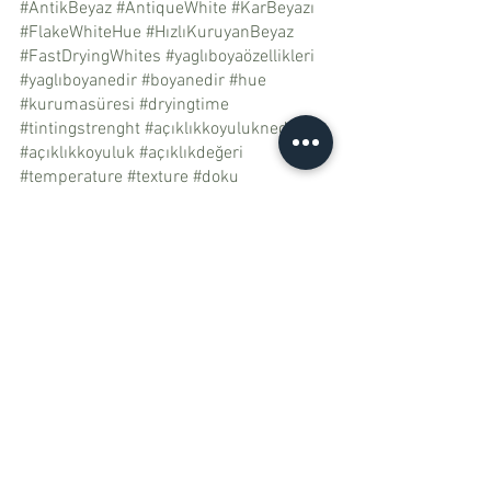
#AntikBeyaz
#AntiqueWhite
#KarBeyazı
#FlakeWhiteHue
#HızlıKuruyanBeyaz
#FastDryingWhites
#yaglıboyaözellikleri
#yaglıboyanedir
#boyanedir
#hue
#kurumasüresi
#dryingtime
#tintingstrenght
#açıklıkkoyuluknedir
#açıklıkkoyuluk
#açıklıkdeğeri
#temperature
#texture
#doku
#boyadadoku
#opakrenkler
#transparanrenkler
#beyazrenkseçimi
#beyazrenkpaleti
#paletseçimi
#winsornewton
#winsornewtonartist
#dalerrowneygeorgian
#dalerrowney
#WinsorNewtonOilbar
#oilbar
#terebentin
#tiner
#ispirto
#boyaincelticiler
#odorlessthinner
#kokusuzterebentin
#kokusuzterebentinnedir
#terebentinnedir
#kokusuztinernedir
#kokusuztiner
#haşhaşyağı
#ketenyağı