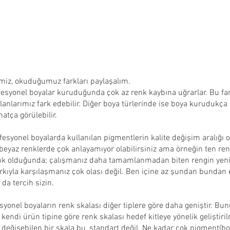
miz, okuduğumuz farkları paylaşalım.
esyonel boyalar kuruduğunda çok az renk kaybına uğrarlar. Bu far
olanlarımız fark edebilir. Diğer boya türlerinde ise boya kurudukça 
atça görülebilir.
ofesyonel boyalarda kullanılan pigmentlerin kalite değişim aralığı 
 beyaz renklerde çok anlayamıyor olabilirsiniz ama örneğin ten reng
enk olduğunda; çalışmanız daha tamamlanmadan biten rengin yenisi
arkıyla karşılaşmanız çok olası değil. Ben içine az şundan bundan e
da tercih sizin.
syonel boyaların renk skalası diğer tiplere göre daha geniştir. B
 kendi ürün tipine göre renk skalası hedef kitleye yönelik geliştir
ğişebilen bir skala bu, standart değil. Ne kadar çok pigment(bo