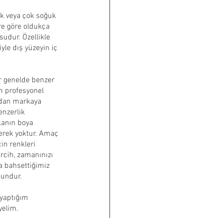
cak veya çok soğuk 
e göre oldukça 
udur. Özellikle 
le dış yüzeyin iç 
er genelde benzer 
n profesyonel 
kadan markaya 
enzerlik 
kanın boya 
erek yoktur. Amaç 
in renkleri 
rcih, zamanınızı 
a bahsettiğimiz 
gundur.
yaptığım 
yelim.