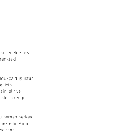
kı genelde boya 
renkteki 
oldukça düşüktür. 
i için 
ni alır ve 
kler o rengi 
unu hemen herkes 
ilmektedir. Ama 
ya rengi 