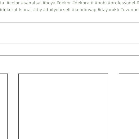
ful
#color
#sanatsal
#boya
#dekor
#dekoratif
#hobi
#profesyonel
#
#dekoratifsanat
#diy
#doityourself
#kendinyap
#dayanıklı
#uzunöm