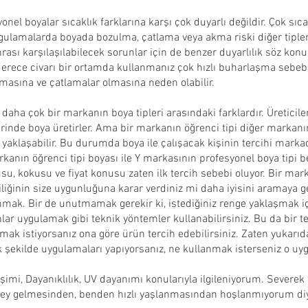
yonel boyalar sıcaklık farklarına karşı çok duyarlı değildir. Çok sı
gulamalarda boyada bozulma, çatlama veya akma riski diğer tipler
ası karşılaşılabilecek sorunlar için de benzer duyarlılık söz konus
derece civarı bir ortamda kullanmanız çok hızlı buharlaşma sebebiy
masına ve çatlamalar olmasına neden olabilir.
 daha çok bir markanın boya tipleri arasındaki farklardır. Üreticil
lerinde boya üretirler. Ama bir markanın öğrenci tipi diğer markanı
a yaklaşabilir. Bu durumda boya ile çalışacak kişinin tercihi mar
kanın öğrenci tipi boyası ile Y markasının profesyonel boya tipi b
su, kokusu ve fiyat konusu zaten ilk tercih sebebi oluyor. Bir mar
liğinin size uygunluğuna karar verdiniz mi daha iyisini aramaya g
nmak. Bir de unutmamak gerekir ki, istediğiniz renge yaklaşmak iç
ar uygulamak gibi teknik yöntemler kullanabilirsiniz. Bu da bir te
anmak istiyorsanız ona göre ürün tercih edebilirsiniz. Zaten yukarıd
şekilde uygulamaları yapıyorsanız, ne kullanmak isterseniz o uy
mi, Dayanıklılık, UV dayanımı konularıyla ilgileniyorum. Severek 
rşey gelmesinden, benden hızlı yaşlanmasından hoşlanmıyorum di