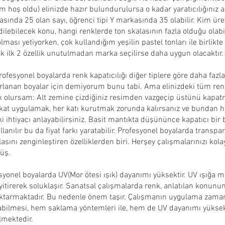
hoş oldu) elinizde hazır bulundurulursa o kadar yaratıcılığınız art
sında 25 olan sayı, öğrenci tipi Y markasında 35 olabilir. Kim üret
ilebilecek konu, hangi renklerde ton skalasının fazla olduğu olabil
olması yetiyorken, çok kullandığım yeşilin pastel tonları ile birlikte
k ilk 2 özellik unutulmadan marka seçilirse daha uygun olacaktır.
rofesyonel boyalarda renk kapatıcılığı diğer tiplere göre daha fazl
zırlanan boyalar için demiyorum bunu tabi. Ama elinizdeki tüm renk
olursam: Alt zemine çizdiğiniz resimden vazgeçip üstünü kapatm
a kat uygulamak, her katı kurutmak zorunda kalırsanız ve bundan 
 ihtiyacı anlayabilirsiniz. Basit mantıkta düşününce kapatıcı bir b
anılır bu da fiyat farkı yaratabilir. Profesyonel boyalarda transpa
asını zenginleştiren özelliklerden biri. Herşey çalışmalarınızı kola
üş.
yonel boyalarda UV(Mor ötesi ışık) dayanımı yüksektir. UV ışığa m
 yitirerek soluklaşır. Sanatsal çalışmalarda renk, anlatılan konun
e aktarmaktadır. Bu nedenle önem taşır. Çalışmanın uygulama zama
abilmesi, hem saklama yöntemleri ile, hem de UV dayanımı yükse
lmektedir.