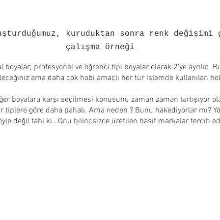
uşturduğumuz, kuruduktan sonra renk değişimi 
çalışma örneği
 boyalar; profesyonel ve öğrenci tipi boyalar olarak 2'ye ayrılır.  B
leceğiniz ama daha çok hobi amaçlı her tür işlemde kullanılan hob
iğer boyalara karşı seçilmesi konusunu zaman zaman tartışıyor ola
er tiplere göre daha pahalı. Ama neden ? Bunu hakediyorlar mı? Y
, öyle değil tabi ki.. Onu bilinçsizce üretilen basit markalar tercih e