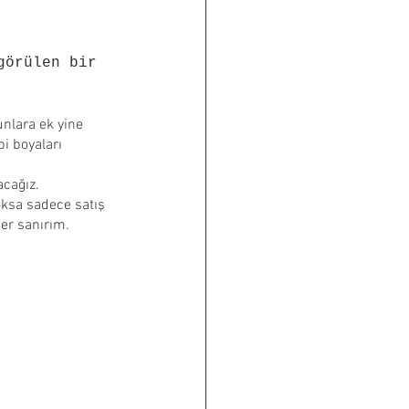
görülen bir 
unlara ek yine 
i boyaları 
cağız. 
oksa sadece satış 
der sanırım.