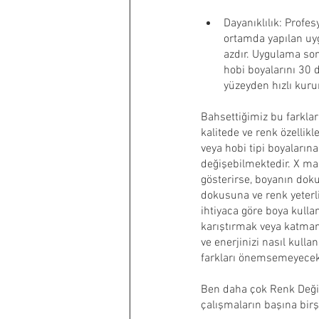
Dayanıklılık: Profes
ortamda yapılan uy
azdır. Uygulama sonr
hobi boyalarını 30 
yüzeyden hızlı kuru
Bahsettiğimiz bu farklar
kalitede ve renk özellik
veya hobi tipi boyaların
değişebilmektedir. X mar
gösterirse, boyanın doku
dokusuna ve renk yeterli
ihtiyaca göre boya kulla
karıştırmak veya katmanl
ve enerjinizi nasıl kull
farkları önemsemeyecek 
Ben daha çok Renk Değişi
çalışmaların başına bi