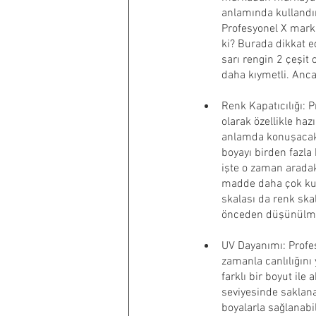
anlamında kullandım 
Profesyonel X marka
ki? Burada dikkat ed
sarı rengin 2 çeşit 
daha kıymetli. Anca
Renk Kapatıcılığı: P
olarak özellikle ha
anlamda konuşacak 
boyayı birden fazl
işte o zaman aradaki
madde daha çok kull
skalası da renk skal
önceden düşünülm
UV Dayanımı: Profes
zamanla canlılığını
farklı bir boyut il
seviyesinde saklan
boyalarla sağlanabi