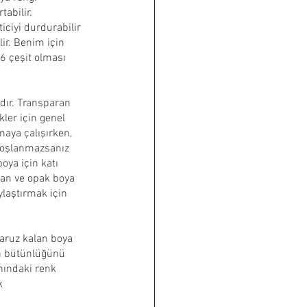
abilir. 
iciyi durdurabilir 
ir. Benim için 
 6 çeşit olması 
adır. Transparan 
ler için genel 
aya çalışırken, 
hoşlanmazsanız 
oya için katı 
ran ve opak boya 
ylaştırmak için 
aruz kalan boya 
un bütünlüğünü 
nındaki renk 
k 