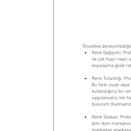
Öncelikle deneyimlediği
Renk Değişimi: Prof
ile çok haşır neşir 
koyulaşma gözle rah
Renk Tutarlılığı: Pr
Bu farkı siyah veya
kullandığınız bir r
uygularsanız, ton f
bulurum diyorsanız 
Renk Skalası: Profe
bilir. Aynı markanın
markadan markaya de