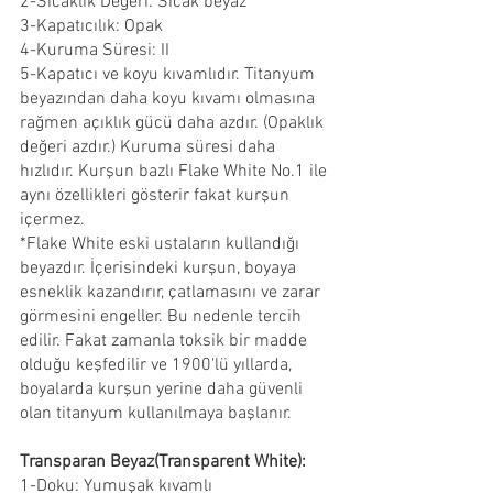
2-Sıcaklık Değeri: Sıcak beyaz
3-Kapatıcılık: Opak
4-Kuruma Süresi: II
5-Kapatıcı ve koyu kıvamlıdır. Titanyum 
beyazından daha koyu kıvamı olmasına 
rağmen açıklık gücü daha azdır. (Opaklık 
değeri azdır.) Kuruma süresi daha 
hızlıdır. Kurşun bazlı Flake White No.1 ile 
aynı özellikleri gösterir fakat kurşun 
içermez. 
*Flake White eski ustaların kullandığı 
beyazdır. İçerisindeki kurşun, boyaya 
esneklik kazandırır, çatlamasını ve zarar 
görmesini engeller. Bu nedenle tercih 
edilir. Fakat zamanla toksik bir madde 
olduğu keşfedilir ve 1900'lü yıllarda, 
boyalarda kurşun yerine daha güvenli 
olan titanyum kullanılmaya başlanır.
Transparan Beyaz(Transparent White):
1-Doku: Yumuşak kıvamlı