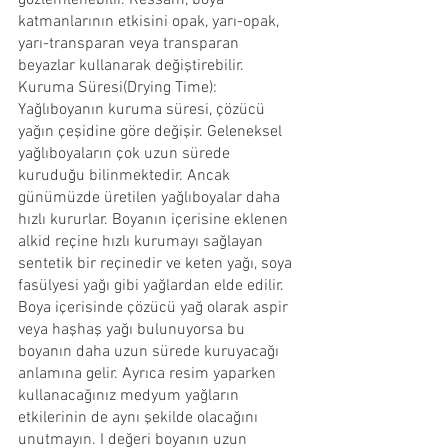
gözlemlenebilir. Ressam, boya 
katmanlarının etkisini opak, yarı-opak, 
yarı-transparan veya transparan 
beyazlar kullanarak değiştirebilir.
Kuruma Süresi(Drying Time): 
Yağlıboyanın kuruma süresi, çözücü 
yağın çeşidine göre değişir. Geleneksel 
yağlıboyaların çok uzun sürede 
kuruduğu bilinmektedir. Ancak 
günümüzde üretilen yağlıboyalar daha 
hızlı kururlar. Boyanın içerisine eklenen 
alkid reçine hızlı kurumayı sağlayan 
sentetik bir reçinedir ve keten yağı, soya 
fasülyesi yağı gibi yağlardan elde edilir. 
Boya içerisinde çözücü yağ olarak aspir 
veya haşhaş yağı bulunuyorsa bu 
boyanın daha uzun sürede kuruyacağı 
anlamına gelir. Ayrıca resim yaparken 
kullanacağınız medyum yağların 
etkilerinin de aynı şekilde olacağını 
unutmayın. I değeri boyanın uzun 