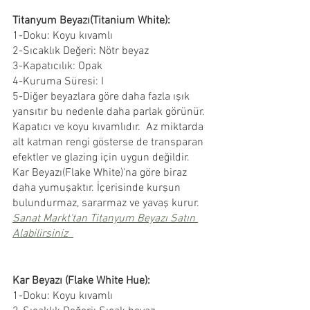
Titanyum Beyazı(Titanium White):
1-Doku: Koyu kıvamlı
2-Sıcaklık Değeri: Nötr beyaz
3-Kapatıcılık: Opak
4-Kuruma Süresi: I 
5-Diğer beyazlara göre daha fazla ışık 
yansıtır bu nedenle daha parlak görünür. 
Kapatıcı ve koyu kıvamlıdır.  Az miktarda 
alt katman rengi gösterse de transparan 
efektler ve glazing için uygun değildir. 
Kar Beyazı(Flake White)'na göre biraz 
daha yumuşaktır. İçerisinde kurşun 
bulundurmaz, sararmaz ve yavaş kurur.
Sanat Markt'tan Titanyum Beyazı Satın 
Alabilirsiniz
Kar Beyazı (Flake White Hue):
1-Doku: Koyu kıvamlı 