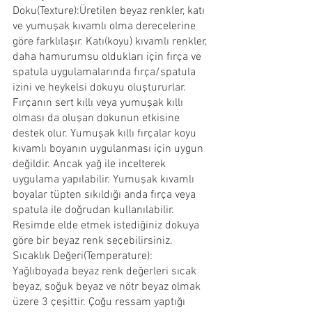
Doku(Texture):Üretilen beyaz renkler, katı 
ve yumuşak kıvamlı olma derecelerine 
göre farklılaşır. Katı(koyu) kıvamlı renkler, 
daha hamurumsu oldukları için fırça ve 
spatula uygulamalarında fırça/spatula 
izini ve heykelsi dokuyu oluştururlar. 
Fırçanın sert kıllı veya yumuşak kıllı 
olması da oluşan dokunun etkisine 
destek olur. Yumuşak kıllı fırçalar koyu 
kıvamlı boyanın uygulanması için uygun 
değildir. Ancak yağ ile incelterek 
uygulama yapılabilir. Yumuşak kıvamlı 
boyalar tüpten sıkıldığı anda fırça veya 
spatula ile doğrudan kullanılabilir. 
Resimde elde etmek istediğiniz dokuya 
göre bir beyaz renk seçebilirsiniz.
Sıcaklık Değeri(Temperature): 
Yağlıboyada beyaz renk değerleri sıcak 
beyaz, soğuk beyaz ve nötr beyaz olmak 
üzere 3 çeşittir. Çoğu ressam yaptığı 