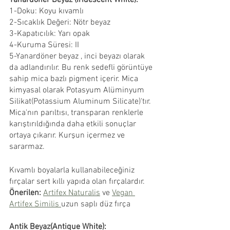
Yanardöner Beyaz (Iridescent White):
1-Doku: Koyu kıvamlı
2-Sıcaklık Değeri: Nötr beyaz
3-Kapatıcılık: Yarı opak
4-Kuruma Süresi: II
5-Yanardöner beyaz , inci beyazı olarak 
da adlandırılır. Bu renk sedefli görüntüye 
sahip mica bazlı pigment içerir. Mica 
kimyasal olarak Potasyum Alüminyum 
Silikat(Potassium Aluminum Silicate)'tır. 
Mica'nın parıltısı, transparan renklerle 
karıştırıldığında daha etkili sonuçlar 
ortaya çıkarır. Kurşun içermez ve 
sararmaz.
Kıvamlı boyalarla kullanabileceğiniz 
fırçalar sert kıllı yapıda olan fırçalardır. 
Önerilen:
Artifex Naturalis
 ve 
Vegan 
Artifex Similis 
uzun saplı düz fırça
Antik Beyaz(Antique White):