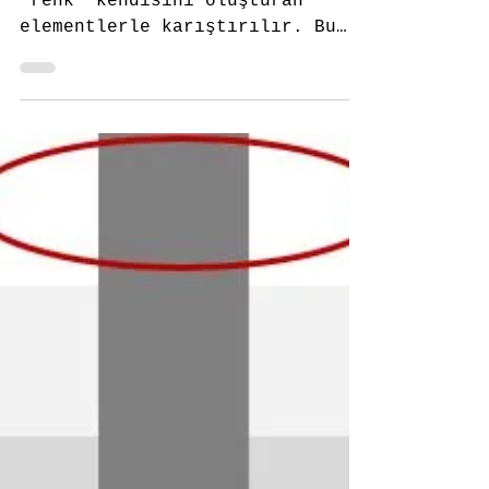
© Fovart Sanat Galerisi Resimde
"renk" kendisini oluşturan
elementlerle karıştırılır. Bu
nedenle ingilizce karşılığı olan
terimleri de...