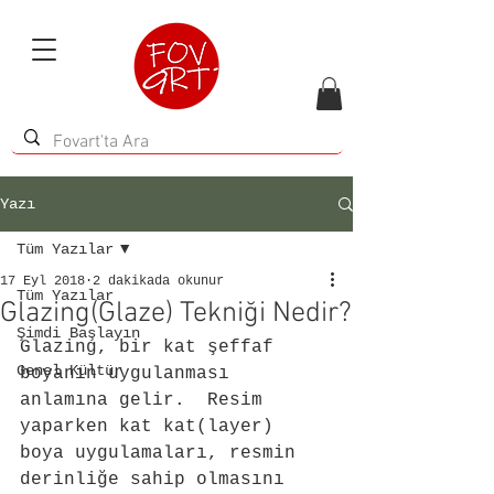
Yazı
Tüm Yazılar
17 Eyl 2018
2 dakikada okunur
Tüm Yazılar
Glazing(Glaze) Tekniği Nedir?
Şimdi Başlayın
Glazing, bir kat şeffaf 
Genel Kültür
boyanın uygulanması 
anlamına gelir.  Resim 
yaparken kat kat(layer) 
boya uygulamaları, resmin 
derinliğe sahip olmasını 