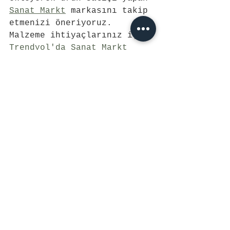
Sanat Markt
 markasını takip 
etmenizi öneriyoruz. 
Malzeme ihtiyaçlarınız için 
Trendyol'da Sanat Markt
mağazasından kolaylıkla 
alışveriş yapabilirsiniz.
#artideas
#sanatfikirleri
#sanat
#fikir
#pouring
#akrilikdökme
#akrilik
#acrylic
#teknikleri
#yaratıcılık
#yaratıcıfikirler
#akrilikmedyum
#acrylicmedium
#glazing
#glazingtechnique
#glaze
#glazeteknigi
#portre
#portrait
#painting
#resim