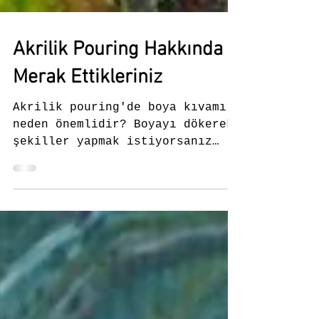
Akrilik Pouring Hakkında
Merak Ettikleriniz
Akrilik pouring'de boya kıvamı
neden önemlidir? Boyayı dökerek
şekiller yapmak istiyorsanız
boyaya hakim olmalısınız. Çok
sıvı boya su...