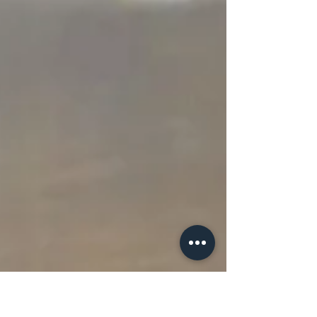
iç/dış cehpe boyama gibi işlerde
kullanılır. Akrilik boyalar su
ile...