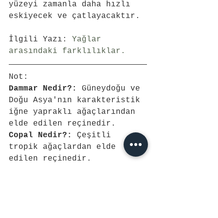
yüzeyi zamanla daha hızlı 
eskiyecek ve çatlayacaktır.
İlgili Yazı: 
Yağlar 
arasındaki farklılıklar.
Not: 
Dammar Nedir?:
 Güneydoğu ve 
Doğu Asya'nın karakteristik 
iğne yapraklı ağaçlarından 
elde edilen reçinedir.
Copal Nedir?:
 Çeşitli 
tropik ağaçlardan elde 
edilen reçinedir. 
Mastic Nedir?:
 Damla sakızı 
ağacından elde edilen 
reçinedir.
Kokusuz Terebentin